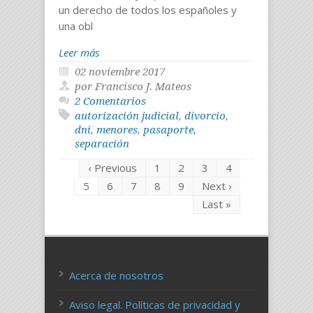
un derecho de todos los españoles y
una obl
Leer más
02 noviembre 2017
por Francisco J. Mateos
2 Comentarios
autorización judicial
,
divorcio
,
dni
,
menores
,
pasaporte
,
separación
‹ Previous
1
2
3
4
5
6
7
8
9
Next ›
Last »
Acerca de nosotros
Aviso legal. Políticas de privacidad y