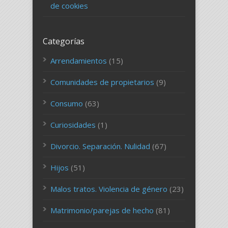
de cookies
Categorías
Arrendamientos
(15)
Comunidades de propietarios
(9)
Consumo
(63)
Curiosidades
(1)
Divorcio. Separación. Nulidad
(67)
Hijos
(51)
Malos tratos. Violencia de género
(23)
Matrimonio/parejas de hecho
(81)