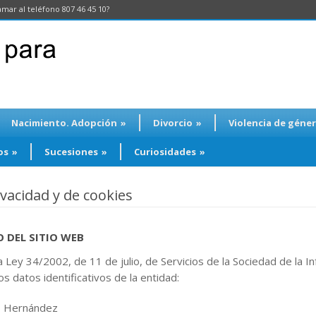
amar al teléfono 807 46 45 10?
Nacimiento. Adopción
»
Divorcio
»
Violencia de géne
os
»
Sucesiones
»
Curiosidades
»
rivacidad y de cookies
 DEL SITIO WEB
a Ley 34/2002, de 11 de julio, de Servicios de la Sociedad de la 
os datos identificativos de la entidad:
os Hernández