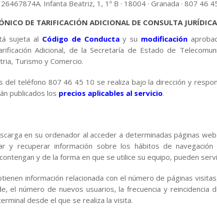
6467874A. Infanta Beatriz, 1, 1º B · 18004 · Granada · 807 46 4
ÓNICO DE TARIFICACIÓN ADICIONAL DE CONSULTA JURÍDICA 
tá sujeta al
Código de Conducta
y su
modificación
aprobad
arificación Adicional, de la Secretaría de Estado de Telecomun
stria, Turismo y Comercio.
 del teléfono 807 46 45 10 se realiza bajo la dirección y respo
n publicados los
precios aplicables al servicio
.
escarga en su ordenador al acceder a determinadas páginas web.
ar y recuperar información sobre los hábitos de navegación
ontengan y de la forma en que se utilice su equipo, pueden servi
ienen información relacionada con el número de páginas visitas, 
, el número de nuevos usuarios, la frecuencia y reincidencia de 
rminal desde el que se realiza la visita.