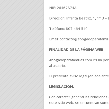
NIF: 26467874A
Dirección: Infanta Beatriz, 1, 1º B 
Teléfono: 807 464 510
Email: contacto@abogadoparafamil
FINALIDAD DE LA PÁGINA WEB.
Abogadoparafamilias.com es un porta
al usuario.
El presente aviso legal (en adelant
LEGISLACIÓN.
Con carácter general las relacione
este sitio web, se encuentran someti