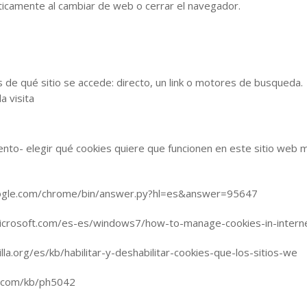
ticamente al cambiar de web o cerrar el navegador.
és de qué sitio se accede: directo, un link o motores de busqueda.
a visita
nto- elegir qué cookies quiere que funcionen en este sitio web m
oogle.com/chrome/bin/answer.py?hl=es&answer=95647
microsoft.com/es-es/windows7/how-to-manage-cookies-in-intern
lla.org/es/kb/habilitar-y-deshabilitar-cookies-que-los-sitios-we
le.com/kb/ph5042