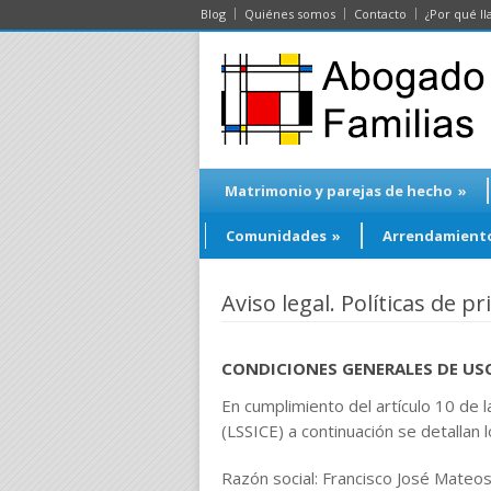
Blog
Quiénes somos
Contacto
¿Por qué ll
Matrimonio y parejas de hecho
»
Comunidades
»
Arrendamient
Aviso legal. Políticas de p
CONDICIONES GENERALES DE USO
En cumplimiento del artículo 10 de l
(LSSICE) a continuación se detallan l
Razón social: Francisco José Mate