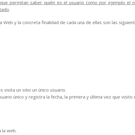
que permitan saber quién es el usuario como por ejemplo el no
ctado
.
a Web y la concreta finalidad de cada una de ellas son las siguient
visita un sitio un único usuario.
ario único y registra la fecha, la primera y última vez que visito 
a la web.