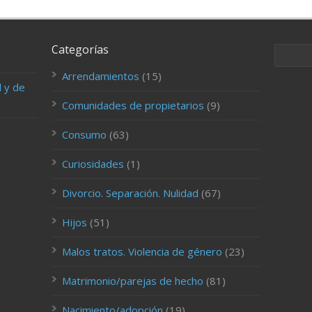
Categorías
Arrendamientos
(15)
d y de
Comunidades de propietarios
(9)
Consumo
(63)
Curiosidades
(1)
Divorcio. Separación. Nulidad
(67)
Hijos
(51)
Malos tratos. Violencia de género
(23)
Matrimonio/parejas de hecho
(81)
Nacimiento/adopción
(19)