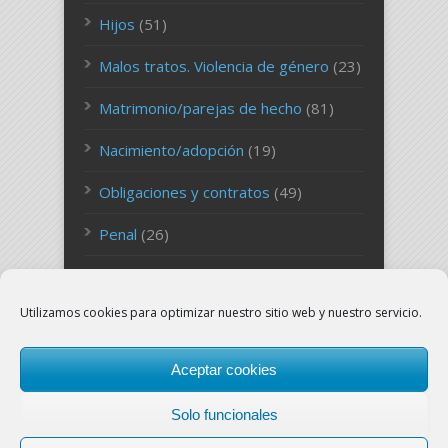
Hijos
(51)
Malos tratos. Violencia de género
(23)
Matrimonio/parejas de hecho
(81)
Nacimiento/adopción
(19)
Obligaciones y contratos
(49)
Penal
(26)
Persona
(27)
Utilizamos cookies para optimizar nuestro sitio web y nuestro servicio.
Sucesiones
(26)
Uncategorized
(127)
Aceptar cookies
Solo funcionales