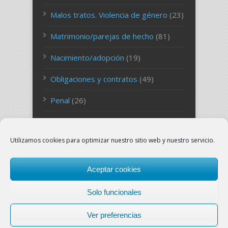
Malos tratos. Violencia de género
(23)
Matrimonio/parejas de hecho
(81)
Nacimiento/adopción
(19)
Obligaciones y contratos
(49)
Penal
(26)
Persona
(27)
Utilizamos cookies para optimizar nuestro sitio web y nuestro servicio.
Sucesiones
(26)
Uncategorized
(127)
Aceptar cookies
Solo funcionales
Ver preferencias