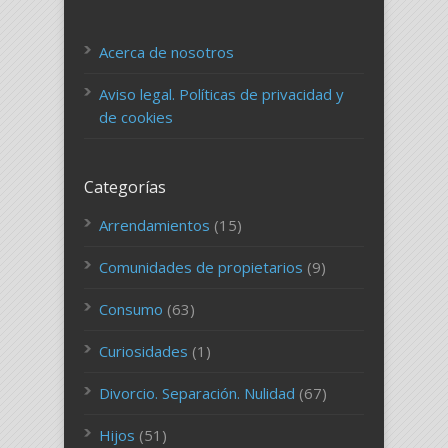
Acerca de nosotros
Aviso legal. Políticas de privacidad y
de cookies
Categorías
Arrendamientos
(15)
Comunidades de propietarios
(9)
Consumo
(63)
Curiosidades
(1)
Divorcio. Separación. Nulidad
(67)
Hijos
(51)