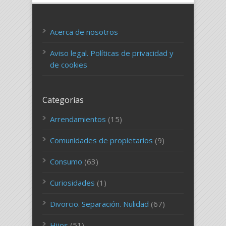
Acerca de nosotros
Aviso legal. Políticas de privacidad y
de cookies
Categorías
Arrendamientos
(15)
Comunidades de propietarios
(9)
Consumo
(63)
Curiosidades
(1)
Divorcio. Separación. Nulidad
(67)
Hijos
(51)