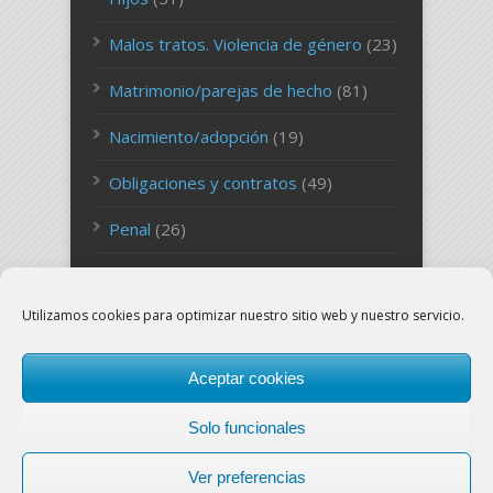
Malos tratos. Violencia de género
(23)
Matrimonio/parejas de hecho
(81)
Nacimiento/adopción
(19)
Obligaciones y contratos
(49)
Penal
(26)
Persona
(27)
Utilizamos cookies para optimizar nuestro sitio web y nuestro servicio.
Sucesiones
(26)
Uncategorized
(127)
Aceptar cookies
Solo funcionales
Ver preferencias