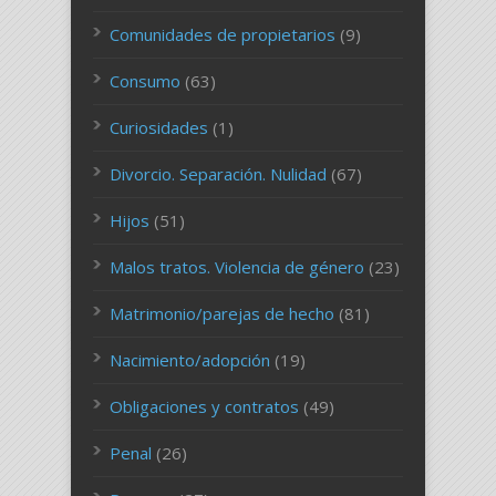
Comunidades de propietarios
(9)
Consumo
(63)
Curiosidades
(1)
Divorcio. Separación. Nulidad
(67)
Hijos
(51)
Malos tratos. Violencia de género
(23)
Matrimonio/parejas de hecho
(81)
Nacimiento/adopción
(19)
Obligaciones y contratos
(49)
Penal
(26)