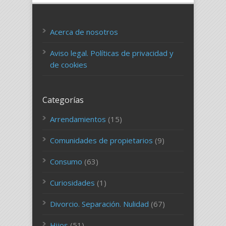
Acerca de nosotros
Aviso legal. Políticas de privacidad y
de cookies
Categorías
Arrendamientos
(15)
Comunidades de propietarios
(9)
Consumo
(63)
Curiosidades
(1)
Divorcio. Separación. Nulidad
(67)
Hijos
(51)