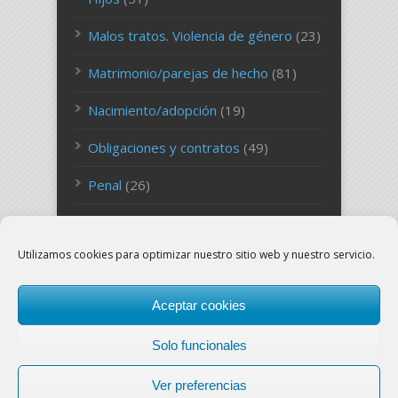
Malos tratos. Violencia de género
(23)
Matrimonio/parejas de hecho
(81)
Nacimiento/adopción
(19)
Obligaciones y contratos
(49)
Penal
(26)
Persona
(27)
Utilizamos cookies para optimizar nuestro sitio web y nuestro servicio.
Sucesiones
(26)
Uncategorized
(127)
Aceptar cookies
Solo funcionales
Ver preferencias