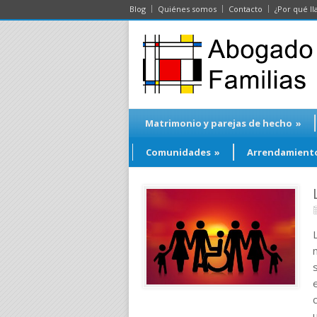
Blog
Quiénes somos
Contacto
¿Por qué ll
Matrimonio y parejas de hecho
»
Comunidades
»
Arrendamient