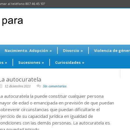
amar al teléfono 807 46 45 10?
Nacimiento. Adopción
»
Divorcio
»
Violencia de géne
os
»
Sucesiones
»
Curiosidades
»
La autocuratela
12 diciembre 2021
Sin comentarios
La autocuratela la puede constituir cualquier persona
mayor de edad o emancipada en previsión de que puedan
sobrevenir circunstancias que puedan dificultarle el
ejercicio de su capacidad jurídica en igualdad de
condiciones con las demás personas. La autocuratela es
una novedad introdu